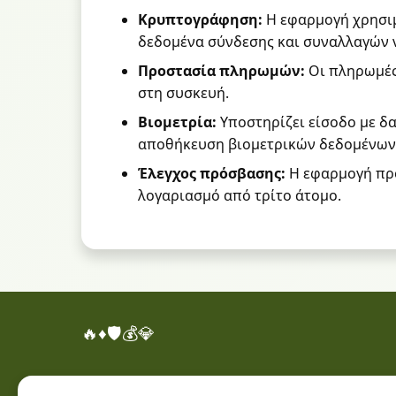
Κρυπτογράφηση:
Η εφαρμογή χρησιμ
δεδομένα σύνδεσης και συναλλαγών ν
Προστασία πληρωμών:
Οι πληρωμές
στη συσκευή.
Βιομετρία:
Υποστηρίζει είσοδο με δ
αποθήκευση βιομετρικών δεδομένων 
Έλεγχος πρόσβασης:
Η εφαρμογή προ
λογαριασμό από τρίτο άτομο.
🔥
♦️
🛡️
💰
💎