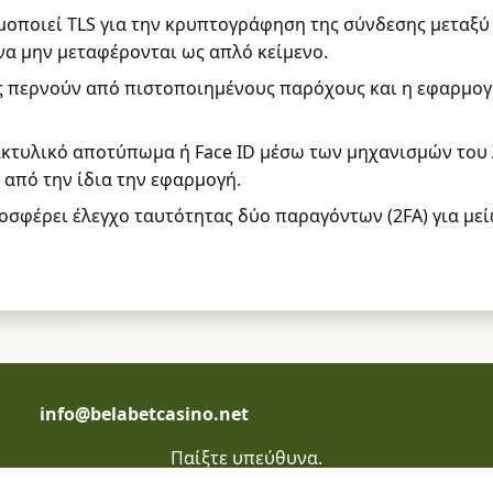
οποιεί TLS για την κρυπτογράφηση της σύνδεσης μεταξύ 
α μην μεταφέρονται ως απλό κείμενο.
 περνούν από πιστοποιημένους παρόχους και η εφαρμογή
ακτυλικό αποτύπωμα ή Face ID μέσω των μηχανισμών του 
από την ίδια την εφαρμογή.
σφέρει έλεγχο ταυτότητας δύο παραγόντων (2FA) για με
info@belabetcasino.net
Παίξτε υπεύθυνα.