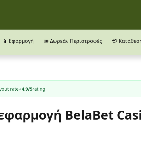
📱 Εφαρμογή
🎟️ Δωρεάν Περιστροφές
💳 Κατάθεσ
yout rate
⭐
4.9/5
rating
εφαρμογή BelaBet Cas