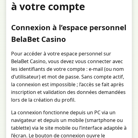
à votre compte
Connexion à l’espace personnel
BelaBet Casino
Pour accéder à votre espace personnel sur
BelaBet Casino, vous devez vous connecter avec
les identifiants de votre compte : e-mail (ou nom
d’utilisateur) et mot de passe. Sans compte actif,
la connexion est impossible ; l’accès se fait après
inscription et validation des données demandées
lors de la création du profil.
La connexion fonctionne depuis un PC via un
navigateur et depuis un mobile (smartphone ou
tablette) via le site mobile ou l’interface adaptée à
l’écran. Le bouton de connexion ouvre le