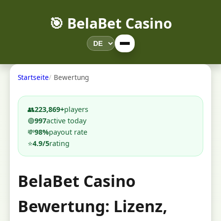
🎯 BelaBet Casino
Startseite
Bewertung
👥
223,869+
players
🟢
997
active today
💸
98%
payout rate
⭐
4.9/5
rating
BelaBet Casino
Bewertung: Lizenz,