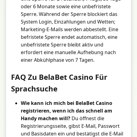
oder 6 Monate sowie eine unbefristete
Sperre. Während der Sperre blockiert das
System Login, Einzahlungen und Wetten;
Marketing-E-Mails werden abbestellt. Eine
befristete Sperre endet automatisch, eine
unbefristete Sperre bleibt aktiv und
erfordert eine manuelle Aufhebung nach
einer Abkühlphase von 7 Tagen.
FAQ Zu BelaBet Casino Für
Sprachsuche
Wie kann ich mich bei BelaBet Casino
registrieren, wenn ich das schnell am
Handy machen will?
Du öffnest die
Registrierungsseite, gibst E-Mail, Passwort
und Basisdaten ein und bestätigst die E-Mail