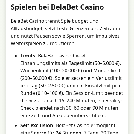
Spielen bei BelaBet Casino
BelaBet Casino trennt Spielbudget und
Alltagsbudget, setzt feste Grenzen pro Zeitraum
und nutzt Pausen sowie Sperren, um impulsives
Weiterspielen zu reduzieren.
Limits:
BelaBet Casino bietet
Einzahlungslimits als Tageslimit (50–5.000 €),
Wochenlimit (100–20.000 €) und Monatslimit
(200–50.000 €). Spieler setzen ein Verlustlimit
pro Tag (50–2.500 €) und ein Einsatzlimit pro
Runde (0,10–100 €). Ein Session-Limit beendet
die Sitzung nach 15–240 Minuten; ein Reality-
Check blendet nach 30, 60 oder 90 Minuten
eine Zeit- und Ausgabenübersicht ein.
Self-exclusion:
BelaBet Casino ermöglicht
eine Sperre für 24 Stunden, 7 Tage, 30 Tage