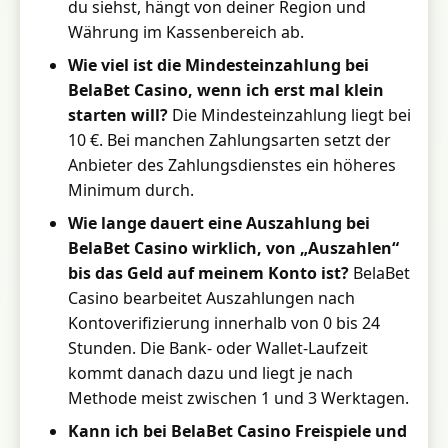
du siehst, hängt von deiner Region und
Währung im Kassenbereich ab.
Wie viel ist die Mindesteinzahlung bei
BelaBet Casino, wenn ich erst mal klein
starten will?
Die Mindesteinzahlung liegt bei
10 €. Bei manchen Zahlungsarten setzt der
Anbieter des Zahlungsdienstes ein höheres
Minimum durch.
Wie lange dauert eine Auszahlung bei
BelaBet Casino wirklich, von „Auszahlen“
bis das Geld auf meinem Konto ist?
BelaBet
Casino bearbeitet Auszahlungen nach
Kontoverifizierung innerhalb von 0 bis 24
Stunden. Die Bank- oder Wallet-Laufzeit
kommt danach dazu und liegt je nach
Methode meist zwischen 1 und 3 Werktagen.
Kann ich bei BelaBet Casino Freispiele und