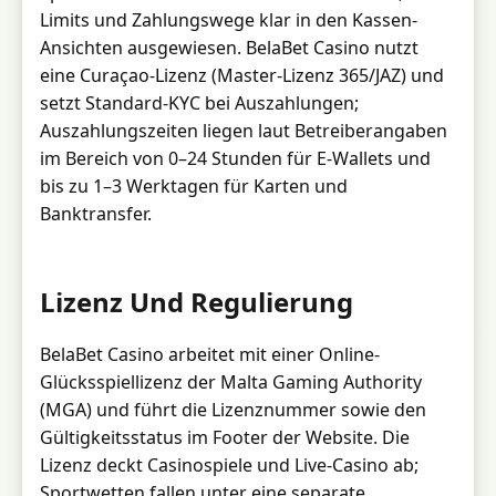
Limits und Zahlungswege klar in den Kassen-
Ansichten ausgewiesen. BelaBet Casino nutzt
eine Curaçao-Lizenz (Master-Lizenz 365/JAZ) und
setzt Standard-KYC bei Auszahlungen;
Auszahlungszeiten liegen laut Betreiberangaben
im Bereich von 0–24 Stunden für E-Wallets und
bis zu 1–3 Werktagen für Karten und
Banktransfer.
Lizenz Und Regulierung
BelaBet Casino arbeitet mit einer Online-
Glücksspiellizenz der Malta Gaming Authority
(MGA) und führt die Lizenznummer sowie den
Gültigkeitsstatus im Footer der Website. Die
Lizenz deckt Casinospiele und Live-Casino ab;
Sportwetten fallen unter eine separate