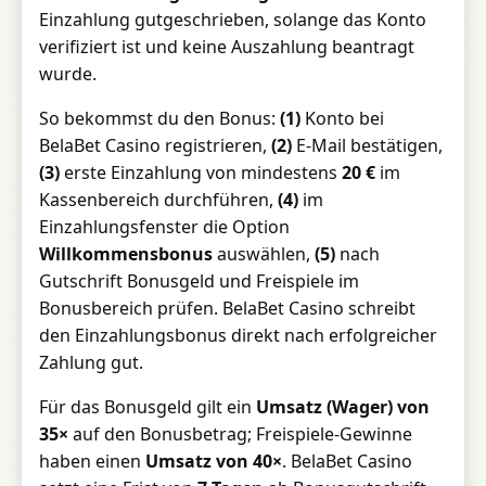
Einzahlung gutgeschrieben, solange das Konto
verifiziert ist und keine Auszahlung beantragt
wurde.
So bekommst du den Bonus:
(1)
Konto bei
BelaBet Casino registrieren,
(2)
E-Mail bestätigen,
(3)
erste Einzahlung von mindestens
20 €
im
Kassenbereich durchführen,
(4)
im
Einzahlungsfenster die Option
Willkommensbonus
auswählen,
(5)
nach
Gutschrift Bonusgeld und Freispiele im
Bonusbereich prüfen. BelaBet Casino schreibt
den Einzahlungsbonus direkt nach erfolgreicher
Zahlung gut.
Für das Bonusgeld gilt ein
Umsatz (Wager) von
35×
auf den Bonusbetrag; Freispiele-Gewinne
haben einen
Umsatz von 40×
. BelaBet Casino