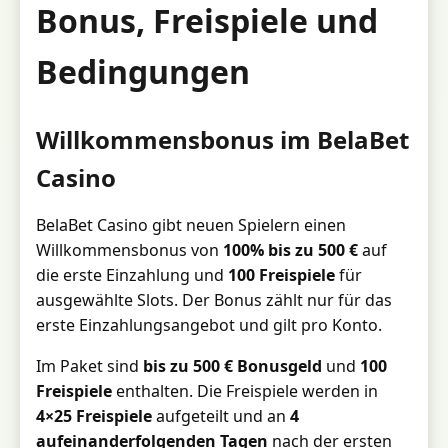
Bonus, Freispiele und
Bedingungen
Willkommensbonus im BelaBet
Casino
BelaBet Casino gibt neuen Spielern einen
Willkommensbonus von
100% bis zu 500 €
auf
die erste Einzahlung und
100 Freispiele
für
ausgewählte Slots. Der Bonus zählt nur für das
erste Einzahlungsangebot und gilt pro Konto.
Im Paket sind
bis zu 500 € Bonusgeld
und
100
Freispiele
enthalten. Die Freispiele werden in
4×25 Freispiele
aufgeteilt und an
4
aufeinanderfolgenden Tagen
nach der ersten