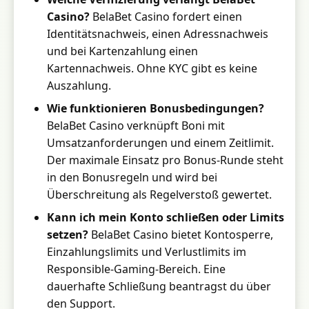
Casino?
BelaBet Casino fordert einen
Identitätsnachweis, einen Adressnachweis
und bei Kartenzahlung einen
Kartennachweis. Ohne KYC gibt es keine
Auszahlung.
Wie funktionieren Bonusbedingungen?
BelaBet Casino verknüpft Boni mit
Umsatzanforderungen und einem Zeitlimit.
Der maximale Einsatz pro Bonus-Runde steht
in den Bonusregeln und wird bei
Überschreitung als Regelverstoß gewertet.
Kann ich mein Konto schließen oder Limits
setzen?
BelaBet Casino bietet Kontosperre,
Einzahlungslimits und Verlustlimits im
Responsible-Gaming-Bereich. Eine
dauerhafte Schließung beantragst du über
den Support.