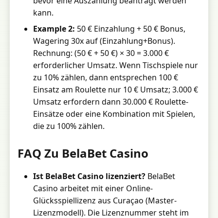
bevor eine Auszahlung beantragt werden
kann.
Example 2:
50 € Einzahlung + 50 € Bonus,
Wagering 30x auf (Einzahlung+Bonus).
Rechnung: (50 € + 50 €) × 30 = 3.000 €
erforderlicher Umsatz. Wenn Tischspiele nur
zu 10% zählen, dann entsprechen 100 €
Einsatz am Roulette nur 10 € Umsatz; 3.000 €
Umsatz erfordern dann 30.000 € Roulette-
Einsätze oder eine Kombination mit Spielen,
die zu 100% zählen.
FAQ Zu BelaBet Casino
Ist BelaBet Casino lizenziert?
BelaBet
Casino arbeitet mit einer Online-
Glücksspiellizenz aus Curaçao (Master-
Lizenzmodell). Die Lizenznummer steht im